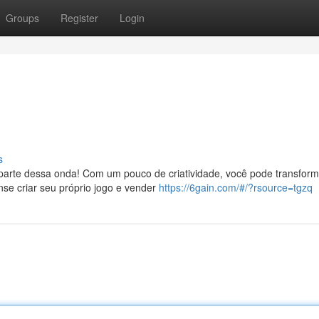
Groups
Register
Login
s
rte dessa onda! Com um pouco de criatividade, você pode transform
nse criar seu próprio jogo e vender
https://6gain.com/#/?rsource=tgzq