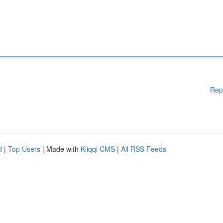
Rep
d
|
Top Users
| Made with
Kliqqi CMS
|
All RSS Feeds