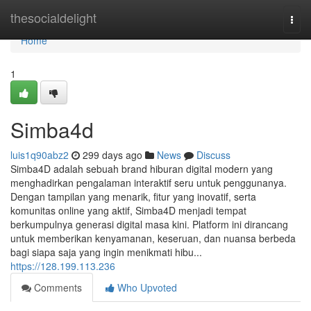
Home
thesocialdelight
Togg
navi
Home
1
Simba4d
luis1q90abz2
299 days ago
News
Discuss
Simba4D adalah sebuah brand hiburan digital modern yang
menghadirkan pengalaman interaktif seru untuk penggunanya.
Dengan tampilan yang menarik, fitur yang inovatif, serta
komunitas online yang aktif, Simba4D menjadi tempat
berkumpulnya generasi digital masa kini. Platform ini dirancang
untuk memberikan kenyamanan, keseruan, dan nuansa berbeda
bagi siapa saja yang ingin menikmati hibu...
https://128.199.113.236
Comments
Who Upvoted