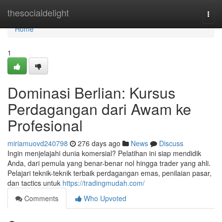
Home
thesocialdelight
Togg
navi
Home
1
Dominasi Berlian: Kursus
Perdagangan dari Awam ke
Profesional
miriamuovd240798
276 days ago
News
Discuss
Ingin menjelajahi dunia komersial? Pelatihan ini siap mendidik
Anda, dari pemula yang benar-benar nol hingga trader yang ahli.
Pelajari teknik-teknik terbaik perdagangan emas, penilaian pasar,
dan tactics untuk
https://tradingmudah.com/
Comments
Who Upvoted