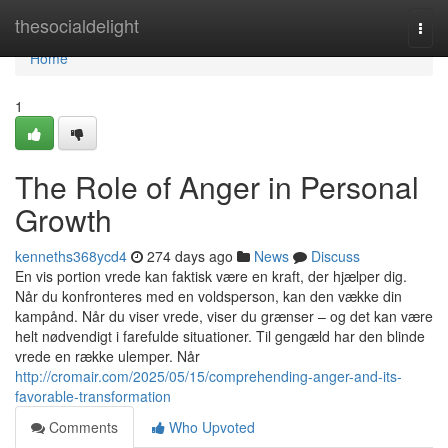
Home
thesocialdelight
Togg
navi
Home
1
The Role of Anger in Personal
Growth
kenneths368ycd4
274 days ago
News
Discuss
En vis portion vrede kan faktisk være en kraft, der hjælper dig.
Når du konfronteres med en voldsperson, kan den vække din
kampånd. Når du viser vrede, viser du grænser – og det kan være
helt nødvendigt i farefulde situationer. Til gengæld har den blinde
vrede en række ulemper. Når
http://cromair.com/2025/05/15/comprehending-anger-and-its-
favorable-transformation
Comments
Who Upvoted