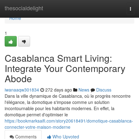
Home
thesocialdelight
Togg
navi
Home
1
Casablanca Smart Living:
Integrate Your Contemporary
Abode
iwanaaqw301834
272 days ago
News
Discuss
Dans la ville dynamique de Casablanca, où le progrès rencontre
l'élégance, la domotique s'impose comme un solution
incontournable pour les habitants modernes. En effet, la
domotique permet d'optimiser le
https://bookmarksaifi.com/story20618491/domotique-casablanca-
connecter-votre-maison-moderne
Comments
Who Upvoted