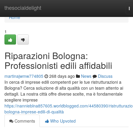
Home
thesocialdelight
To
na
Home
1
Riparazioni Bologna:
Professionisti edili affidabili
martinajwmw774805
268 days ago
News
Discuss
In cerca di imprese edili competenti per le tue ristrutturazioni a
Bologna? Cerca soluzione di alta qualità con un team attento ai
dettagli. La nostra città offre diverse scelte, ma è fondamentale
scegliere imprese
https://nannieblna857605.worldblogged.com/44580390/ristrutturazio
bologna-imprese-edili-di-qualità
Comments
Who Upvoted