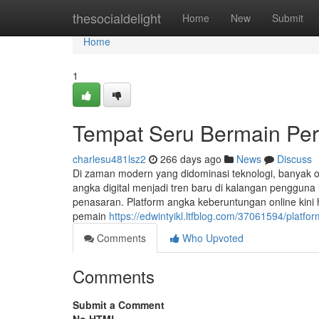
Home
thesocialdelight
Home
New
Submit
Home
1
Tempat Seru Bermain Per
charlesu481lsz2
266 days ago
News
Discuss
Di zaman modern yang didominasi teknologi, banyak o
angka digital menjadi tren baru di kalangan penggun
penasaran. Platform angka keberuntungan online ki
pemain
https://edwintyikl.ltfblog.com/37061594/platf
Comments
Who Upvoted
Comments
Submit a Comment