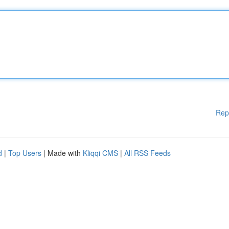
Rep
d
|
Top Users
| Made with
Kliqqi CMS
|
All RSS Feeds