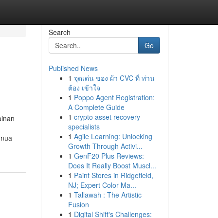
Search
Go
Published News
1
จุดเด่น ของ ผ้า CVC ที่ ท่าน
ต้อง เข้าใจ
1
Poppo Agent Registration:
A Complete Guide
1
crypto asset recovery
ainan
specialists
1
Agile Learning: Unlocking
emua
Growth Through Activi...
1
GenF20 Plus Reviews:
Does It Really Boost Muscl...
1
Paint Stores in Ridgefield,
NJ; Expert Color Ma...
1
Tallawah : The Artistic
Fusion
1
Digital Shift's Challenges: