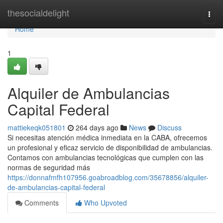
Home
thesocialdelight
Togg
navi
Home
1
Alquiler de Ambulancias
Capital Federal
mattiekeqk051801
264 days ago
News
Discuss
Si necesitas atención médica inmediata en la CABA, ofrecemos
un profesional y eficaz servicio de disponibilidad de ambulancias.
Contamos con ambulancias tecnológicas que cumplen con las
normas de seguridad más
https://donnafmfh107956.goabroadblog.com/35678856/alquiler-
de-ambulancias-capital-federal
Comments
Who Upvoted