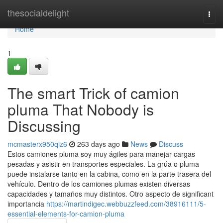
Home
thesocialdelight
Togg
navi
Home
1
The smart Trick of camion
pluma That Nobody is
Discussing
mcmasterx950qiz6
263 days ago
News
Discuss
Estos camiones pluma soy muy ágiles para manejar cargas
pesadas y asistir en transportes especiales. La grúa o pluma
puede instalarse tanto en la cabina, como en la parte trasera del
vehículo. Dentro de los camiones plumas existen diversas
capacidades y tamaños muy distintos. Otro aspecto de significant
importancia
https://martindigec.webbuzzfeed.com/38916111/5-
essential-elements-for-camion-pluma