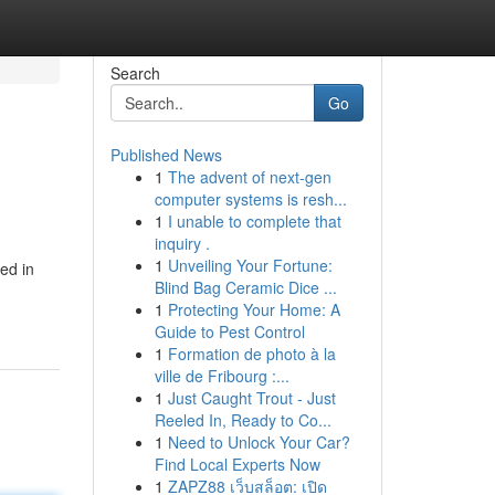
Search
Go
Published News
1
The advent of next-gen
computer systems is resh...
1
I unable to complete that
inquiry .
1
Unveiling Your Fortune:
ed in
Blind Bag Ceramic Dice ...
1
Protecting Your Home: A
Guide to Pest Control
1
Formation de photo à la
ville de Fribourg :...
1
Just Caught Trout - Just
Reeled In, Ready to Co...
1
Need to Unlock Your Car?
Find Local Experts Now
1
ZAPZ88 เว็บสล็อต: เปิด