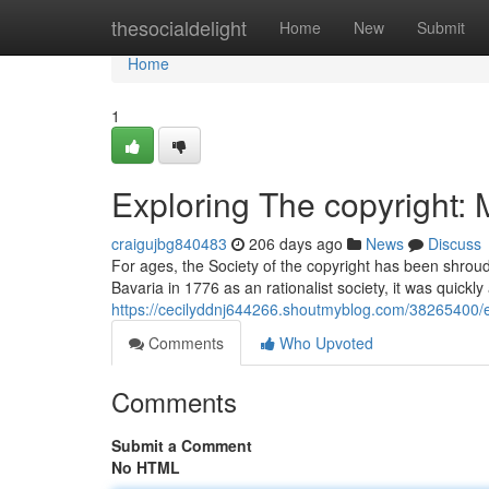
Home
thesocialdelight
Home
New
Submit
Home
1
Exploring The copyright:
craigujbg840483
206 days ago
News
Discuss
For ages, the Society of the copyright has been shroud
Bavaria in 1776 as an rationalist society, it was quickl
https://cecilyddnj644266.shoutmyblog.com/38265400/
Comments
Who Upvoted
Comments
Submit a Comment
No HTML