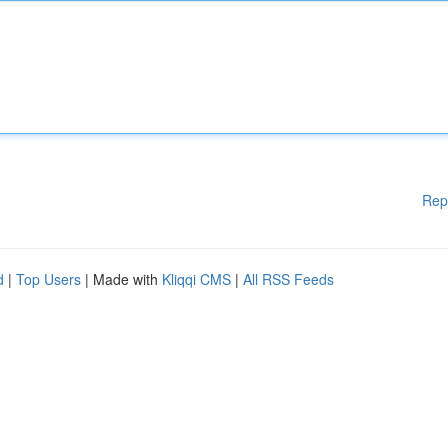
Rep
d
|
Top Users
| Made with
Kliqqi CMS
|
All RSS Feeds