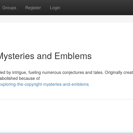
Groups
Register
Login
 Mysteries and Emblems
ed by intrigue, fueling numerous conjectures and tales. Originally creat
y abolished because of
exploring-the-copyright-mysteries-and-emblems