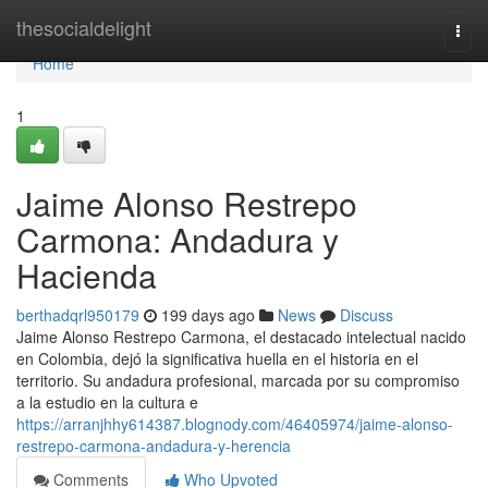
Home
thesocialdelight
Togg
navi
Home
1
Jaime Alonso Restrepo
Carmona: Andadura y
Hacienda
berthadqrl950179
199 days ago
News
Discuss
Jaime Alonso Restrepo Carmona, el destacado intelectual nacido
en Colombia, dejó la significativa huella en el historia en el
territorio. Su andadura profesional, marcada por su compromiso
a la estudio en la cultura e
https://arranjhhy614387.blognody.com/46405974/jaime-alonso-
restrepo-carmona-andadura-y-herencia
Comments
Who Upvoted