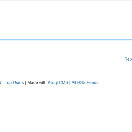
Rep
d
|
Top Users
| Made with
Kliqqi CMS
|
All RSS Feeds