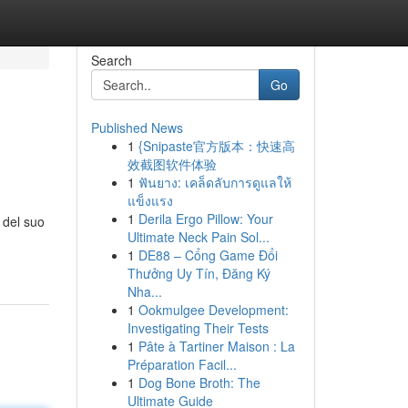
Search
Go
Published News
1
{Snipaste官方版本：快速高
效截图软件体验
1
ฟันยาง: เคล็ดลับการดูแลให้
แข็งแรง
1
Derila Ergo Pillow: Your
 del suo
Ultimate Neck Pain Sol...
1
DE88 – Cổng Game Đổi
Thưởng Uy Tín, Đăng Ký
Nha...
1
Ookmulgee Development:
Investigating Their Tests
1
Pâte à Tartiner Maison : La
Préparation Facil...
1
Dog Bone Broth: The
Ultimate Guide