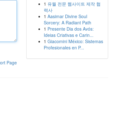
1
유월 전문 웹사이트 제작 협
력사
1
Aasimar Divine Soul
Sorcery: A Radiant Path
1
Presente Dia dos Avós:
Ideias Criativas e Carin...
1
Giacomini México: Sistemas
Profesionales en P...
ort Page