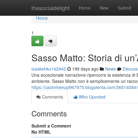
Home
thesocialdelight
Home
New
Submit
Home
1
Sasso Matto: Storia di un’
izaakehku142942
199 days ago
News
Discuss
Una eccezionale narrazione ripercorre la esistenza di 
ambiente. Sasso Matto non è semplicemente un raccon
https://caoimheeuyi967975.blogolenta.com/36514084/sas
Comments
Who Upvoted
Comments
Submit a Comment
No HTML