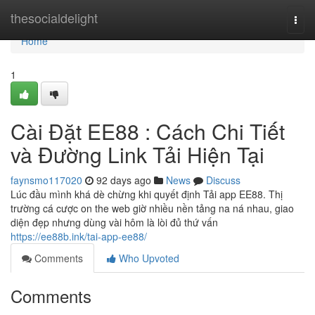
Home
thesocialdelight
Togg
navi
Home
1
Cài Đặt EE88 : Cách Chi Tiết
và Đường Link Tải Hiện Tại
faynsmo117020
92 days ago
News
Discuss
Lúc đầu mình khá dè chừng khi quyết định Tải app EE88. Thị
trường cá cược on the web giờ nhiều nền tảng na ná nhau, giao
diện đẹp nhưng dùng vài hôm là lòi đủ thứ vấn
https://ee88b.ink/tai-app-ee88/
Comments
Who Upvoted
Comments