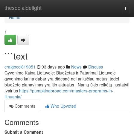
Home
thesocialdelight
Togg
navi
Home
1
```text
craigbccl819051
93 days ago
News
Discuss
Gyvenimo Kaina Lietuvoje: Biudžetas ir Patarimai Lietuvoje
gyvenimo kaina dabar yra didesnė nei anksčiau metus, todėl
biudžeto planavimas yra itin aktualus . Namų ūkio reikėtų nustatyti
įvairius
https://pumpkinabroad.com/masters-programs-in-
lithuania/
Comments
Who Upvoted
Comments
Submit a Comment