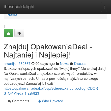
Home
thesocialdelight
Togg
navi
Home
1
Znajduj OpakowaniaDeal -
Najtaniej i Najlepiej!
arrantjkm532367
90 days ago
News
Discuss
Szukasz najlepszych opakowań do Twojej firmy? Nie szukaj dalej!
Na OpakowaniaDeal znajdziesz szeroki wybór produktów w
najniższych cenach. U nas z pewnością znajdziesz co czego
potrzebujesz! Zamawiaj już dziś i
https://opakowaniadeal.pl/pl/p/Sciereczka-do-podlogi-ODOR-
STOP-Vileda-1-szt/823
Comments
Who Upvoted