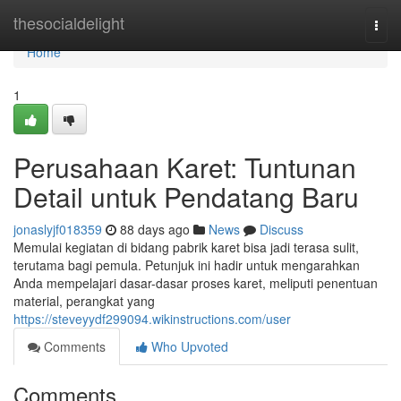
Home
thesocialdelight
Togg
navi
Home
1
Perusahaan Karet: Tuntunan
Detail untuk Pendatang Baru
jonaslyjf018359
88 days ago
News
Discuss
Memulai kegiatan di bidang pabrik karet bisa jadi terasa sulit,
terutama bagi pemula. Petunjuk ini hadir untuk mengarahkan
Anda mempelajari dasar-dasar proses karet, meliputi penentuan
material, perangkat yang
https://steveyydf299094.wikinstructions.com/user
Comments
Who Upvoted
Comments