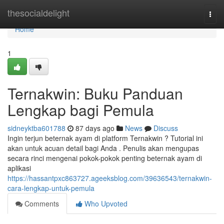
Home
thesocialdelight
Togg
navi
Home
1
Ternakwin: Buku Panduan
Lengkap bagi Pemula
sidneyktba601788
87 days ago
News
Discuss
Ingin terjun beternak ayam di platform Ternakwin ? Tutorial ini
akan untuk acuan detail bagi Anda . Penulis akan mengupas
secara rinci mengenai pokok-pokok penting beternak ayam di
aplikasi
https://hassantpxc863727.ageeksblog.com/39636543/ternakwin-
cara-lengkap-untuk-pemula
Comments
Who Upvoted