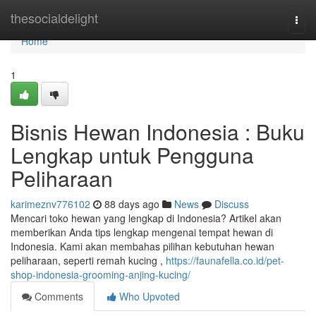
Home
thesocialdelight
Togg
navi
Home
1
Bisnis Hewan Indonesia : Buku
Lengkap untuk Pengguna
Peliharaan
karimeznv776102
88 days ago
News
Discuss
Mencari toko hewan yang lengkap di Indonesia? Artikel akan
memberikan Anda tips lengkap mengenai tempat hewan di
Indonesia. Kami akan membahas pilihan kebutuhan hewan
peliharaan, seperti remah kucing ,
https://faunafella.co.id/pet-
shop-indonesia-grooming-anjing-kucing/
Comments
Who Upvoted