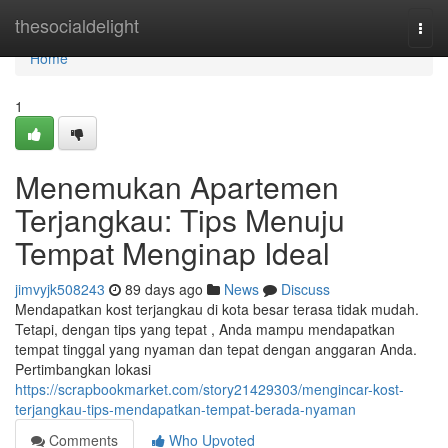
Home
thesocialdelight
Togg
navi
Home
1
Menemukan Apartemen
Terjangkau: Tips Menuju
Tempat Menginap Ideal
jimvyjk508243
89 days ago
News
Discuss
Mendapatkan kost terjangkau di kota besar terasa tidak mudah.
Tetapi, dengan tips yang tepat , Anda mampu mendapatkan
tempat tinggal yang nyaman dan tepat dengan anggaran Anda.
Pertimbangkan lokasi
https://scrapbookmarket.com/story21429303/mengincar-kost-
terjangkau-tips-mendapatkan-tempat-berada-nyaman
Comments
Who Upvoted