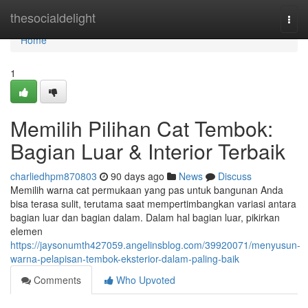
Home
thesocialdelight
Togg
navi
Home
1
Memilih Pilihan Cat Tembok:
Bagian Luar & Interior Terbaik
charliedhpm870803
90 days ago
News
Discuss
Memilih warna cat permukaan yang pas untuk bangunan Anda
bisa terasa sulit, terutama saat mempertimbangkan variasi antara
bagian luar dan bagian dalam. Dalam hal bagian luar, pikirkan
elemen
https://jaysonumth427059.angelinsblog.com/39920071/menyusun-
warna-pelapisan-tembok-eksterior-dalam-paling-baik
Comments
Who Upvoted