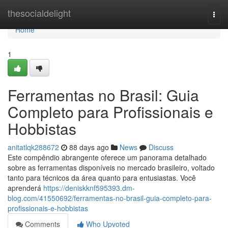
Home
thesocialdelight
Togg
navi
Home
1
Ferramentas no Brasil: Guia
Completo para Profissionais e
Hobbistas
anitatlqk288672
88 days ago
News
Discuss
Este compêndio abrangente oferece um panorama detalhado
sobre as ferramentas disponíveis no mercado brasileiro, voltado
tanto para técnicos da área quanto para entusiastas. Você
aprenderá
https://deniskknf595393.dm-
blog.com/41550692/ferramentas-no-brasil-guia-completo-para-
profissionais-e-hobbistas
Comments
Who Upvoted