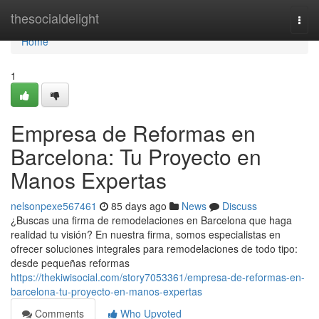
Home
thesocialdelight
Togg
navi
Home
1
Empresa de Reformas en
Barcelona: Tu Proyecto en
Manos Expertas
nelsonpexe567461
85 days ago
News
Discuss
¿Buscas una firma de remodelaciones en Barcelona que haga
realidad tu visión? En nuestra firma, somos especialistas en
ofrecer soluciones integrales para remodelaciones de todo tipo:
desde pequeñas reformas
https://thekiwisocial.com/story7053361/empresa-de-reformas-en-
barcelona-tu-proyecto-en-manos-expertas
Comments
Who Upvoted