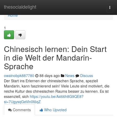
Home
thesocialdelight
Togg
navi
Home
1
Chinesisch lernen: Dein Start
in die Welt der Mandarin-
Sprache
owainobpk887780
88 days ago
News
Discuss
Der Start ins Erlernen der chinesischen Sprache, speziell
Mandarin, kann faszinierend sein! Viele Leute sind motiviert, die
reiche Kultur des chinesischen Raums besser zu kennen. Es ist
essenziell, sich
https://youtu.be/A466h8G9QE8?
si=7UgysqGeVlnlX6qZ
Comments
Who Upvoted