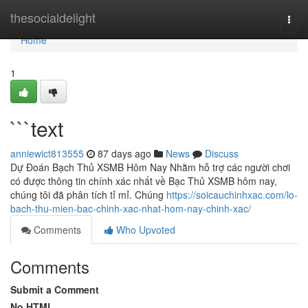
Home
thesocialdelight
Togg
navi
Home
1
```text
anniewict813555
87 days ago
News
Discuss
Dự Đoán Bạch Thủ XSMB Hôm Nay Nhằm hỗ trợ các người chơi
có được thông tin chính xác nhất về Bạc Thủ XSMB hôm nay,
chúng tôi đã phân tích tỉ mỉ. Chúng
https://soicauchinhxac.com/lo-
bach-thu-mien-bac-chinh-xac-nhat-hom-nay-chinh-xac/
Comments
Who Upvoted
Comments
Submit a Comment
No HTML