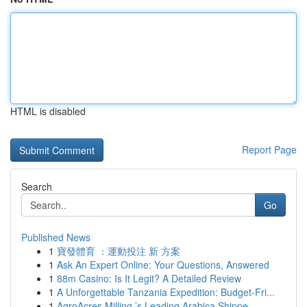
HTML is disabled
Report Page
Search
Go
Published News
1
寶發體育 ：運動投注 新 方案
1
Ask An Expert Online: Your Questions, Answered
1
88m Casino: Is It Legit? A Detailed Review
1
A Unforgettable Tanzania Expedition: Budget-Fri...
1
AgroAcres Milling ’s Leading Arabica Shippe...