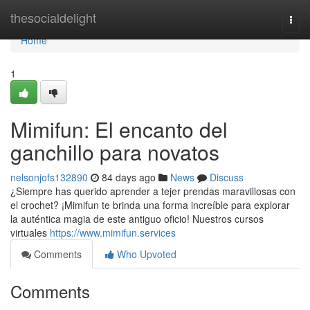
Home
thesocialdelight
Togg
navi
Home
1
Mimifun: El encanto del
ganchillo para novatos
nelsonjofs132890
84 days ago
News
Discuss
¿Siempre has querido aprender a tejer prendas maravillosas con
el crochet? ¡Mimifun te brinda una forma increíble para explorar
la auténtica magia de este antiguo oficio! Nuestros cursos
virtuales
https://www.mimifun.services
Comments
Who Upvoted
Comments