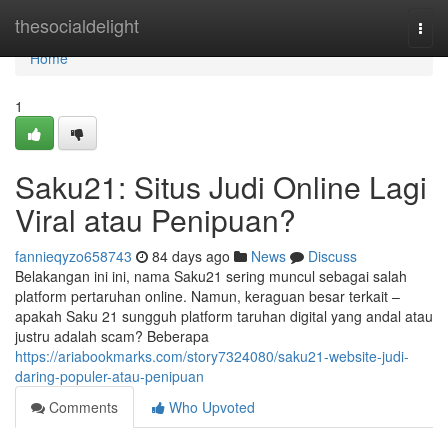
Home
thesocialdelight
Togg
navi
Home
1
Saku21: Situs Judi Online Lagi
Viral atau Penipuan?
fannieqyzo658743
84 days ago
News
Discuss
Belakangan ini ini, nama Saku21 sering muncul sebagai salah
platform pertaruhan online. Namun, keraguan besar terkait –
apakah Saku 21 sungguh platform taruhan digital yang andal atau
justru adalah scam? Beberapa
https://ariabookmarks.com/story7324080/saku21-website-judi-
daring-populer-atau-penipuan
Comments
Who Upvoted