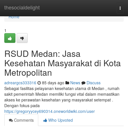
Home
thesocialdelight
Togg
navi
Home
1
RSUD Medan: Jasa
Kesehatan Masyarakat di Kota
Metropolitan
adreargcs333316
85 days ago
News
Discuss
Sebagai fasilitas pelayanan kesehatan utama di Medan , rumah
sakit pemerintah Medan memiliki fungsi vital dalam memastikan
akses ke perawatan kesehatan yang masyarakat setempat .
Dengan fokus pada
https://gregoryycey690314.oneworldwiki.com/user
Comments
Who Upvoted