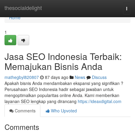
Home
thesocialdelight
Togg
navi
Home
1
Jasa SEO Indonesia Terbaik:
Memajukan Bisnis Anda
mathegbyl820807
87 days ago
News
Discuss
Apakah bisnis Anda mendambakan ekspansi yang signifikan ?
Perusahaan SEO Indonesia hadir sebagai jawaban untuk
mengoptimalkan popularitas online Anda. Kami memberikan
layanan SEO lengkap yang dirancang
https://ideaxdigital.com
Comments
Who Upvoted
Comments