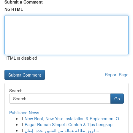
Submit a Comment
No HTML
HTML is disabled
Report Page
Search
Go
Published News
1
New Roof, New You: Installation & Replacement O...
1
Pagar Rumah Simpel : Contoh & Tips Lengkap
1
فريق نظافة عمالة من الفلبين بجدة: إتقان...