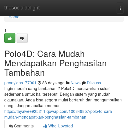
Home
thesocialdelight
Togg
navi
Home
1
Polo4D: Cara Mudah
Mendapatkan Penghasilan
Tambahan
pennyjdns177001
83 days ago
News
Discuss
Ingin meraih uang tambahan ? Polo4D menawarkan solusi
sederhana untuk hal tersebut. Dengan sistem yang mudah
digunakan, Anda bisa segera mulai bertaruh dan mengumpulkan
uang . Jangan abaikan momen
https://tayalvee925211.qowap.com/100349857/polo4d-cara-
mudah-mendapatkan-penghasilan-tambahan
Comments
Who Upvoted