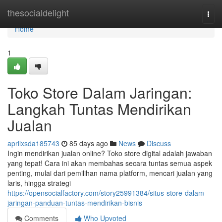
Home
thesocialdelight
Togg
navi
Home
1
Toko Store Dalam Jaringan:
Langkah Tuntas Mendirikan
Jualan
aprilxsda185743
85 days ago
News
Discuss
Ingin mendirikan jualan online? Toko store digital adalah jawaban
yang tepat! Cara ini akan membahas secara tuntas semua aspek
penting, mulai dari pemilihan nama platform, mencari jualan yang
laris, hingga strategi
https://opensocialfactory.com/story25991384/situs-store-dalam-
jaringan-panduan-tuntas-mendirikan-bisnis
Comments
Who Upvoted