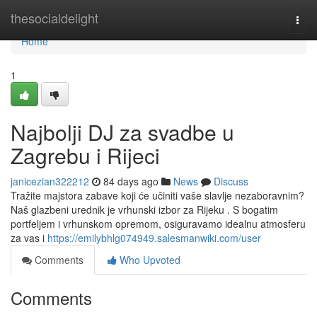
Home
thesocialdelight
Togg
navi
Home
1
Najbolji DJ za svadbe u
Zagrebu i Rijeci
janicezian322212
84 days ago
News
Discuss
Tražite majstora zabave koji će učiniti vaše slavlje nezaboravnim?
Naš glazbeni urednik je vrhunski izbor za Rijeku . S bogatim
portfeljem i vrhunskom opremom, osiguravamo idealnu atmosferu
za vas i
https://emilybhlg074949.salesmanwiki.com/user
Comments
Who Upvoted
Comments