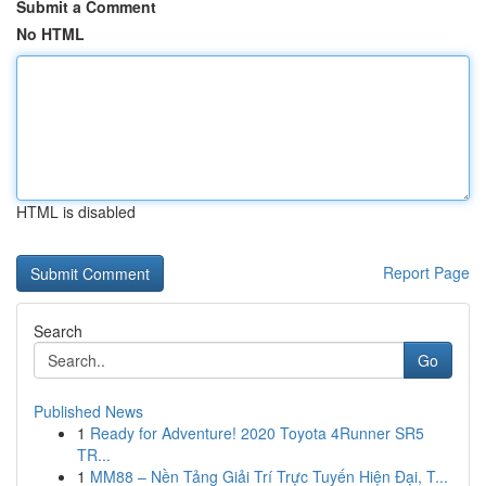
Submit a Comment
No HTML
HTML is disabled
Report Page
Search
Go
Published News
1
Ready for Adventure! 2020 Toyota 4Runner SR5
TR...
1
MM88 – Nền Tảng Giải Trí Trực Tuyến Hiện Đại, T...