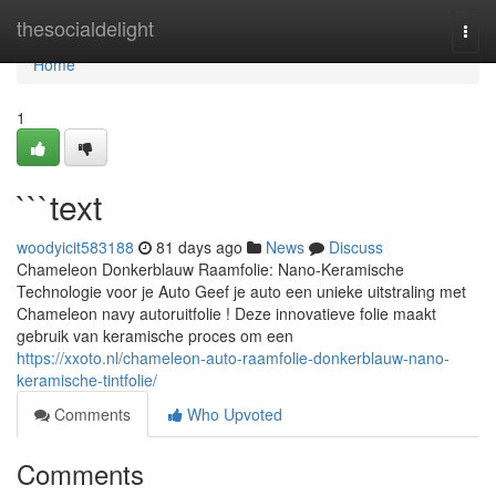
Home
thesocialdelight
Togg
navi
Home
1
```text
woodyicit583188
81 days ago
News
Discuss
Chameleon Donkerblauw Raamfolie: Nano-Keramische
Technologie voor je Auto Geef je auto een unieke uitstraling met
Chameleon navy autoruitfolie ! Deze innovatieve folie maakt
gebruik van keramische proces om een
https://xxoto.nl/chameleon-auto-raamfolie-donkerblauw-nano-
keramische-tintfolie/
Comments
Who Upvoted
Comments