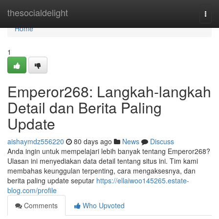
Home
thesocialdelight
Togg
navi
Home
1
Emperor268: Langkah-langkah
Detail dan Berita Paling
Update
aishaymdz556220
80 days ago
News
Discuss
Anda ingin untuk mempelajari lebih banyak tentang Emperor268?
Ulasan ini menyediakan data detail tentang situs ini. Tim kami
membahas keunggulan terpenting, cara mengaksesnya, dan
berita paling update seputar
https://ellaiwoo145265.estate-
blog.com/profile
Comments
Who Upvoted