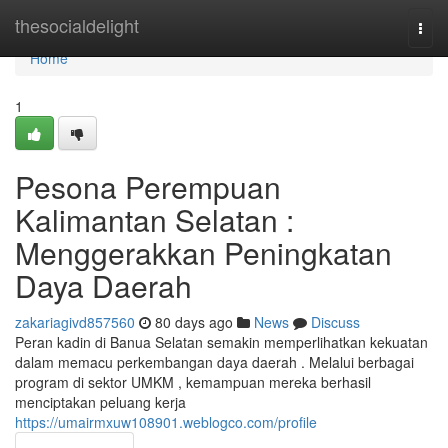
Home
thesocialdelight
Togg
navi
Home
1
Pesona Perempuan
Kalimantan Selatan :
Menggerakkan Peningkatan
Daya Daerah
zakariagivd857560
80 days ago
News
Discuss
Peran kadin di Banua Selatan semakin memperlihatkan kekuatan
dalam memacu perkembangan daya daerah . Melalui berbagai
program di sektor UMKM , kemampuan mereka berhasil
menciptakan peluang kerja
https://umairmxuw108901.weblogco.com/profile