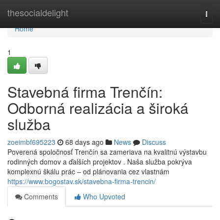
Home
thesocialdelight
Togg
navi
Home
1
Stavebná firma Trenčín:
Odborná realizácia a široká
služba
zoeimbf695223
68 days ago
News
Discuss
Poverená spoločnosť Trenčín sa zameriava na kvalitnú výstavbu
rodinných domov a ďalších projektov . Naša služba pokrýva
komplexnú škálu prác – od plánovania cez vlastnám
https://www.bogostav.sk/stavebna-firma-trencin/
Comments
Who Upvoted