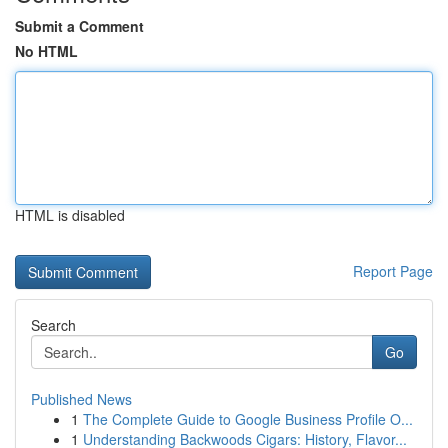
Submit a Comment
No HTML
HTML is disabled
Report Page
Search
Go
Published News
1
The Complete Guide to Google Business Profile O...
1
Understanding Backwoods Cigars: History, Flavor...