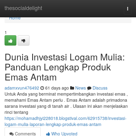
Home
thesocialdelight
Togg
navi
Home
1
Dunia Investasi Logam Mulia:
Panduan Lengkap Produk
Emas Antam
adamxvun476492
61 days ago
News
Discuss
Untuk Anda yang berminat mempertimbangkan investasi emas ,
memahami Emas Antam perlu . Emas Antam adalah primadona
sarana investasi yang di tanah air . Ulasan ini akan menjelaskan
rinci tentang
https://mohamadhjyi228018.blogstival.com/62915738/investasi-
logam-mulia-laporan-lengkap-produk-emas-antam
Comments
Who Upvoted