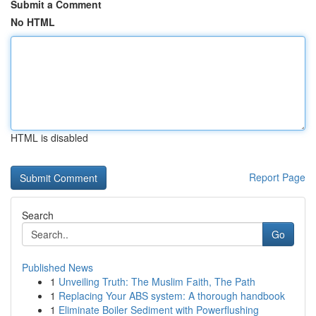
Submit a Comment
No HTML
HTML is disabled
Report Page
Search
Go
Published News
1
Unveiling Truth: The Muslim Faith, The Path
1
Replacing Your ABS system: A thorough handbook
1
Eliminate Boiler Sediment with Powerflushing