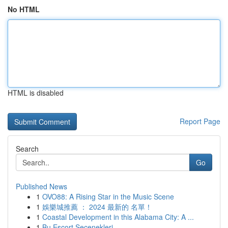
No HTML
HTML is disabled
Report Page
Search
Go
Published News
1
OVO88: A Rising Star in the Music Scene
1
娛樂城推薦 ： 2024 最新的 名單！
1
Coastal Development in this Alabama City: A ...
1
Bu Escort Seçenekleri