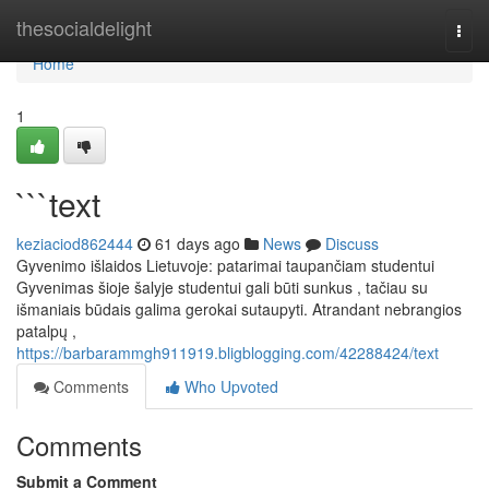
Home
thesocialdelight
Togg
navi
Home
1
```text
keziaciod862444
61 days ago
News
Discuss
Gyvenimo išlaidos Lietuvoje: patarimai taupančiam studentui
Gyvenimas šioje šalyje studentui gali būti sunkus , tačiau su
išmaniais būdais galima gerokai sutaupyti. Atrandant nebrangios
patalpų ,
https://barbarammgh911919.bligblogging.com/42288424/text
Comments
Who Upvoted
Comments
Submit a Comment