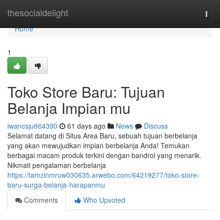
Home
thesocialdelight
Togg
navi
Home
1
Toko Store Baru: Tujuan
Belanja Impian mu
iwancsju864390
61 days ago
News
Discuss
Selamat datang di Situs Area Baru, sebuah tujuan berbelanja
yang akan mewujudkan impian berbelanja Anda! Temukan
berbagai macam produk terkini dengan bandrol yang menarik.
Nikmati pengalaman berbelanja
https://tamzinmruw030635.arwebo.com/64219277/toko-store-
baru-surga-belanja-harapanmu
Comments
Who Upvoted