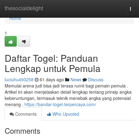
Home
thesocialdelight
Togg
navi
Home
1
Daftar Togel: Panduan
Lengkap untuk Pemula
luciuhu493258
61 days ago
News
Discuss
Memulai arena judi bisa jadi terasa rumit bagi pemain pemula .
Artikel ini akan menjelaskan detail lengkap tentang prinsip angka
keberuntungan, termasuk teknik menebak angka yang potensial
menang .
https://bandar-togel-terpercaya.com/
Comments
Who Upvoted
Comments