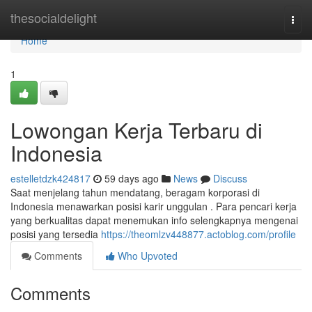
Home
thesocialdelight
Togg
navi
Home
1
Lowongan Kerja Terbaru di
Indonesia
estelletdzk424817
59 days ago
News
Discuss
Saat menjelang tahun mendatang, beragam korporasi di
Indonesia menawarkan posisi karir unggulan . Para pencari kerja
yang berkualitas dapat menemukan info selengkapnya mengenai
posisi yang tersedia
https://theomlzv448877.actoblog.com/profile
Comments
Who Upvoted
Comments