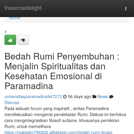
Home
thesocialdelight
Togg
navi
Home
1
Bedah Rumi Penyembuhan :
Menjalin Spiritualitas dan
Kesehatan Emosional di
Paramadina
universitasparamadina947272
56 days ago
News
Discuss
Pada sebuah forum yang inspiratif , sivitas Paramadina
mendiskusikan mengenai pendekatan Rumi. Diskusi ini berfokus
cara mengintegrasikan filosofi sufisme, khususnya pemikiran
Rumi, untuk memelihara
https://rsabsdm796302.alltdesign.com/bedah-rumi-terapi-