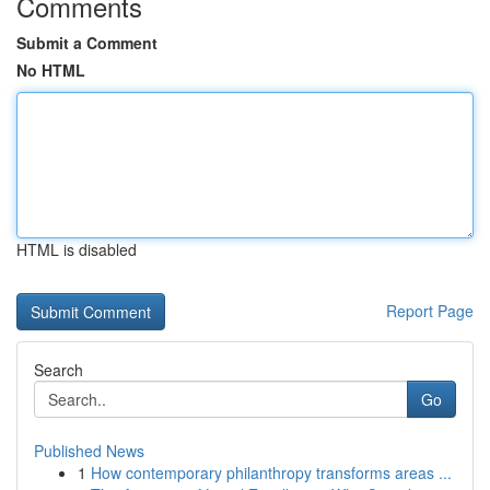
Comments
Submit a Comment
No HTML
HTML is disabled
Report Page
Search
Go
Published News
1
How contemporary philanthropy transforms areas ...