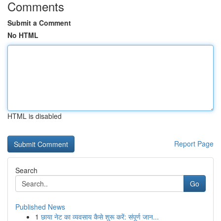
Comments
Submit a Comment
No HTML
HTML is disabled
Report Page
Search
Go
Published News
1
छाया नेट का व्यवसाय कैसे शुरू करें: संपूर्ण जान...