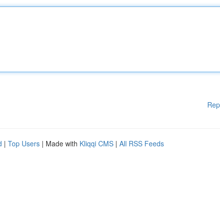
Rep
d
|
Top Users
| Made with
Kliqqi CMS
|
All RSS Feeds