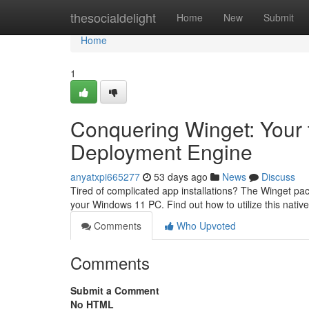
Home
thesocialdelight
Home
New
Submit
Home
1
Conquering Winget: Your
Deployment Engine
anyatxpi665277
53 days ago
News
Discuss
Tired of complicated app installations? The Winget packa
your Windows 11 PC. Find out how to utilize this native
Comments
Who Upvoted
Comments
Submit a Comment
No HTML