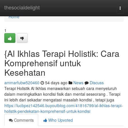
Home
thesocialdelight
Togg
navi
Home
1
{Al Ikhlas Terapi Holistik: Cara
Komprehensif untuk
Kesehatan
ammarfubw520460
54 days ago
News
Discuss
Terapi Holistik Al Ikhlas menawarkan sebuah cara menyeluruh
dalam meningkatkan kondisi fisik dan mental seseorang . Terapi
ini lebih dari sekadar mengatasi masalah kondisi , tetapi juga
https://lucbpez142546.buyoutblog.com/41816799/al-ikhlas-terapi-
holistik-pendekatan-komprehensif-untuk-kondisi
Comments
Who Upvoted