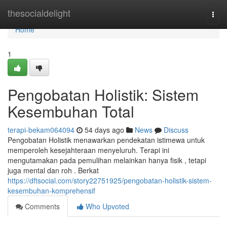
Home
thesocialdelight
Togg
navi
Home
1
Pengobatan Holistik: Sistem
Kesembuhan Total
terapi-bekam064094
54 days ago
News
Discuss
Pengobatan Holistik menawarkan pendekatan istimewa untuk
memperoleh kesejahteraan menyeluruh. Terapi ini
mengutamakan pada pemulihan melainkan hanya fisik , tetapi
juga mental dan roh . Berkat
https://dftsocial.com/story22751925/pengobatan-holistik-sistem-
kesembuhan-komprehensif
Comments
Who Upvoted