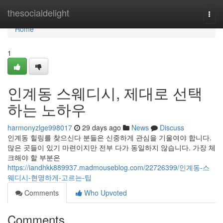
Home
thesocialdelight
Togg
navi
Home
1
인계동 스웨디시, 제대로 선택
하는 노하우
harmonyzlge998017
29 days ago
News
Discuss
인계동 힐링를 찾으신다 분들은 신중하게 관심을 기울여야 합니다.
많은 곳들이 있기 마련이지만 전부 다가 동일하지 않습니다. 가장 체
크해야 할 부분은
https://iandhkk889937.madmouseblog.com/22726399/인계동-스
웨디시-현명하게-고르는-팁
Comments
Who Upvoted
Comments