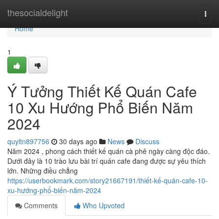
Home
thesocialdelight
Togg
navi
Home
1
Ý Tưởng Thiết Kế Quán Cafe
10 Xu Hướng Phổ Biến Năm
2024
quyltn897756
30 days ago
News
Discuss
Năm 2024 , phong cách thiết kế quán cà phê ngày càng độc đáo.
Dưới đây là 10 trào lưu bài trí quán cafe đang được sự yêu thích
lớn. Những điều chẳng
https://userbookmark.com/story21667191/thiết-kế-quán-cafe-10-
xu-hướng-phổ-biến-năm-2024
Comments
Who Upvoted